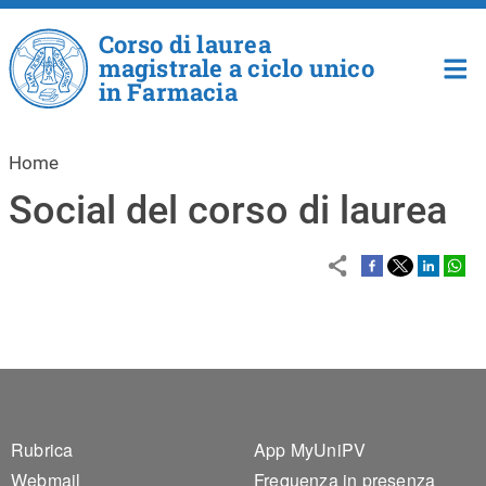
Salta al contenuto principale
Corso di laurea
magistrale a ciclo unico
in Farmacia
Home
Social del corso di laurea
Footer 1
Footer 2
Rubrica
App MyUniPV
Webmail
Frequenza in presenza